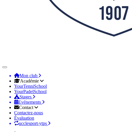
Mon club
Académie
YourTenniSchool
YourPadelSchool
Stages
Evénements
Contact
Contactez-nous
Évaluation
ucclesport-ytps