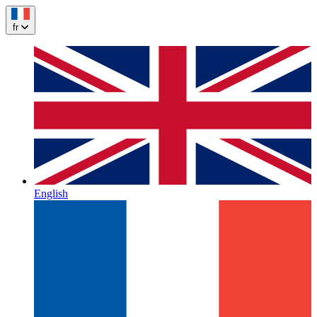
fr
English