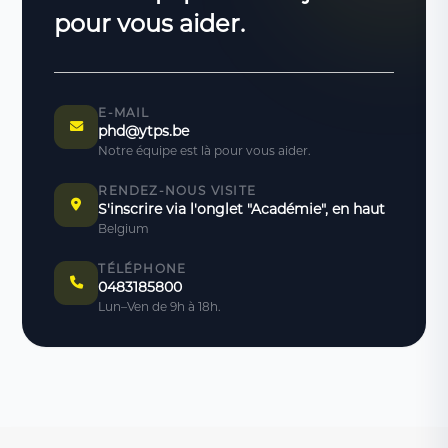
pour vous aider.
E-MAIL
phd@ytps.be
Notre équipe est là pour vous aider.
RENDEZ-NOUS VISITE
S'inscrire via l'onglet "Académie", en haut
Belgium
TÉLÉPHONE
0483185800
Lun–Ven de 9h à 18h.