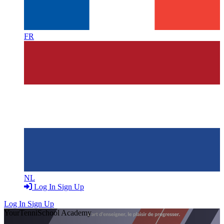
FR
NL
Log In
Sign Up
Log In
Sign Up
YourTenniSchool Academy