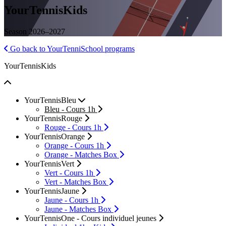
YourTennisKids
Season
2026–2027
Go back to YourTenniSchool programs
YourTennisKids
YourTennisBleu
Bleu - Cours 1h
YourTennisRouge
Rouge - Cours 1h
YourTennisOrange
Orange - Cours 1h
Orange - Matches Box
YourTennisVert
Vert - Cours 1h
Vert - Matches Box
YourTennisJaune
Jaune - Cours 1h
Jaune - Matches Box
YourTennisOne - Cours individuel jeunes