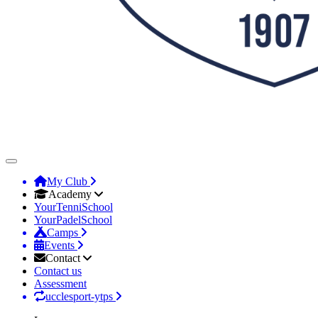
My Club
Academy
YourTenniSchool
YourPadelSchool
Camps
Events
Contact
Contact us
Assessment
ucclesport-ytps