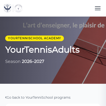
YOURTENNISCHOOL ACADEMY
YourTennisAdults
Season
2026–2027
Go back to YourTenniSchool programs